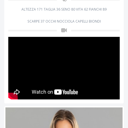
ALTEZZA 171 TAGLIA 36 SENO 80 VITA 62 FIANCHI 89
SCARPE 37 OCCHI NOCCIOLA CAPELLI BIONDI