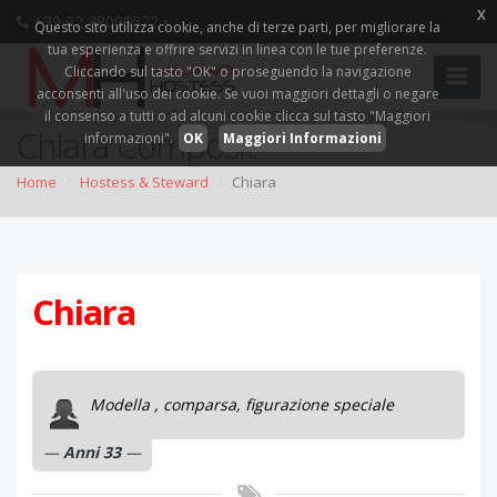
x
+39 02 48008572 •
Questo sito utilizza cookie, anche di terze parti, per migliorare la
tua esperienza e offrire servizi in linea con le tue preferenze.
Cliccando sul tasto "OK" o proseguendo la navigazione
acconsenti all'uso dei cookie. Se vuoi maggiori dettagli o negare
il consenso a tutti o ad alcuni cookie clicca sul tasto "Maggiori
Chiara Composit
informazioni".
OK
Maggiori Informazioni
Home
Hostess & Steward
Chiara
Chiara
Modella , comparsa, figurazione speciale
Anni 33