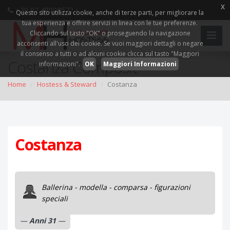
x
+39 02 48008572 •
Questo sito utilizza cookie, anche di terze parti, per migliorare la
tua esperienza e offrire servizi in linea con le tue preferenze.
Cliccando sul tasto "OK" o proseguendo la navigazione
acconsenti all'uso dei cookie. Se vuoi maggiori dettagli o negare
il consenso a tutti o ad alcuni cookie clicca sul tasto "Maggiori
Costanza Composit
informazioni".
OK
Maggiori Informazioni
Home
Hostess & Steward
Costanza
Costanza
Ballerina - modella - comparsa - figurazioni
speciali
Anni 31