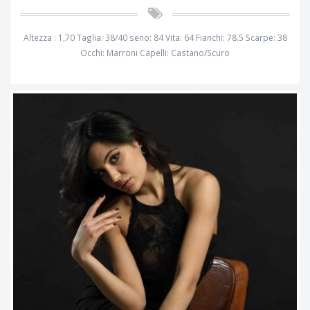
Altezza : 1,70 Taglia: 38/40 seno: 84 Vita: 64 Fianchi: 78.5 Scarpe: 38
Occhi: Marroni Capelli: Castano/Scuro